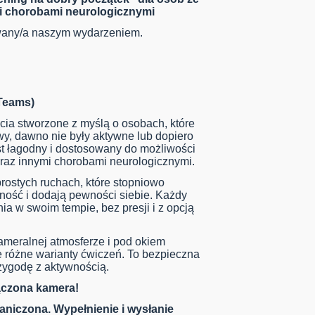
i chorobami neurologicznymi
owany/a naszym wydarzeniem.
 Teams)
ęcia stworzone z myślą o osobach, które
y, dawno nie były aktywne lub dopiero
st łagodny i dostosowany do możliwości
raz innymi chorobami neurologicznymi.
rostych ruchach, które stopniowo
ność i dodają pewności siebie. Każdy
 w swoim tempie, bez presji i z opcją
ameralnej atmosferze i pod okiem
uje różne warianty ćwiczeń. To bezpieczna
zygodę z aktywnością.
ączona kamera!
raniczona. Wypełnienie i wysłanie