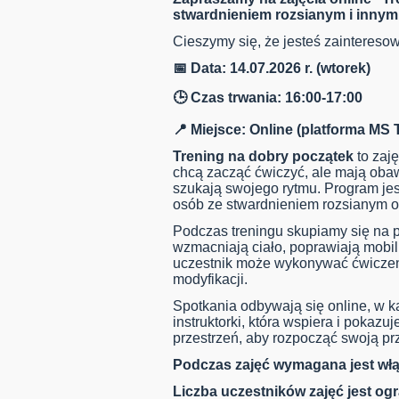
stwardnieniem rozsianym i innym
Cieszymy się, że jesteś zainteres
📅 Data: 14.07.2026 r. (wtorek)
🕒 Czas trwania: 16:00-17:00
📍 Miejsce: Online (platforma MS
Trening na dobry początek
to zaj
chcą zacząć ćwiczyć, ale mają obaw
szukają swojego rytmu. Program je
osób ze stwardnieniem rozsianym o
Podczas treningu skupiamy się na p
wzmacniają ciało, poprawiają mobil
uczestnik może wykonywać ćwiczenia
modyfikacji.
Spotkania odbywają się online, w k
instruktorki, która wspiera i pokaz
przestrzeń, aby rozpocząć swoją pr
Podczas zajęć wymagana jest wł
Liczba uczestników zajęć jest og