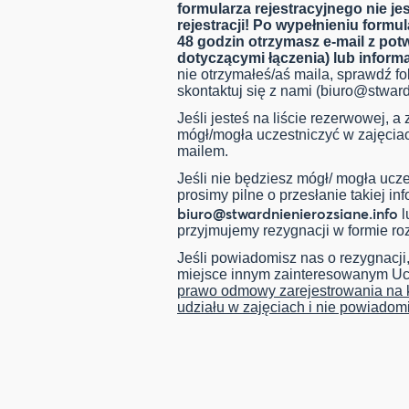
formularza rejestracyjnego nie j
rejestracji!
Po wypełnieniu formul
48 godzin otrzymasz e-mail z potw
dotyczącymi łączenia) lub inform
nie otrzymałeś/aś maila, sprawdź fo
skontaktuj się z nami (
biuro@stward
Jeśli jesteś na liście rezerwowej, a
mógł/mogła uczestniczyć w zajęcia
mailem.
Jeśli nie będziesz mógł/ mogła uczes
prosimy pilne o przesłanie takiej in
biuro@stwardnienierozsiane.info
l
przyjmujemy rezygnacji w formie ro
Jeśli powiadomisz nas o rezygnacji
miejsce innym zainteresowanym U
prawo odmowy zarejestrowania na k
udziału w zajęciach i nie powiadom