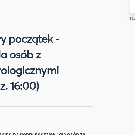
Do
y początek -
la osób z
ologicznymi
z. 16:00)
ening na dobry początek" dla osób ze