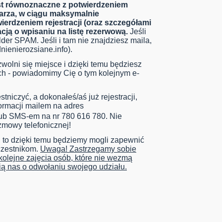
est równoznaczne z potwierdzeniem
arza, w ciągu maksymalnie
ierdzeniem rejestracji (oraz szczegółami
acją o wpisaniu na listę rezerwową.
Jeśli
lder SPAM. Jeśli i tam nie znajdziesz maila,
nienierozsiane.info
).
 zwolni się miejsce i dzięki temu będziesz
ch - powiadomimy Cię o tym kolejnym e-
tniczyć, a dokonałeś/aś już rejestracji,
formacji mailem na adres
ub SMS-em na nr 780 616 780. Nie
zmowy telefonicznej!
, to dzięki temu będziemy mogli zapewnić
czestnikom.
Uwaga! Zastrzegamy sobie
olejne zajęcia osób, które nie wezmą
ią nas o odwołaniu swojego udziału.