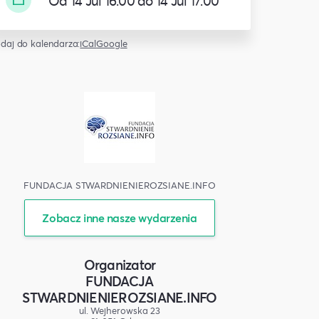
Od 14 Jul 16:00 do 14 Jul 17:00
daj do kalendarza:
iCal
Google
FUNDACJA STWARDNIENIEROZSIANE.INFO
Zobacz inne nasze wydarzenia
Organizator
FUNDACJA
STWARDNIENIEROZSIANE.INFO
ul. Wejherowska 23