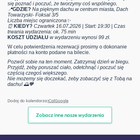
się poznać i poczuć, że tworzymy coś wspólnego.
📍
GDZIE?
Na pięknym dachu w centrum miasta, Dach
Towarzyski- Foksal 3/5
Liczba miejsc ograniczona✨
⏰
KIEDY?
Czwartek 16.07.2026 | Start: 19:30 | Czas
trwania wydarzenia: ok. 75 min
KOSZT UDZIAŁU
w wydarzeniu wynosi 99 zł.
W celu potwierdzenia rezerwacji prosimy o dokonanie
płatności na konto podane na bilecie.
Pozwól sobie na ten moment. Zatrzymaj dzień w biegu.
Przyjdź, żeby poruszać ciało, odetchnąć i poczuć się
częścią czegoś większego.
Nie możemy się doczekać, żeby zobaczyć się z Tobą na
dachu! 🌅🧡
Dodaj do kalendarza:
iCal
Google
Zobacz inne nasze wydarzenia