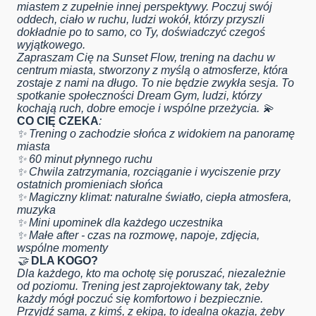
miastem z zupełnie innej perspektywy. Poczuj swój
oddech, ciało w ruchu, ludzi wokół, którzy przyszli
dokładnie po to samo, co Ty, doświadczyć czegoś
wyjątkowego.
Zapraszam Cię na Sunset Flow, trening na dachu w
centrum miasta, stworzony z myślą o atmosferze, która
zostaje z nami na długo. To nie będzie zwykła sesja. To
spotkanie społeczności Dream Gym, ludzi, którzy
kochają ruch, dobre emocje i wspólne przeżycia. 💫
CO CIĘ CZEKA
:
✨ Trening o zachodzie słońca z widokiem na panoramę
miasta
✨ 60 minut płynnego ruchu
✨ Chwila zatrzymania, rozciąganie i wyciszenie przy
ostatnich promieniach słońca
✨ Magiczny klimat: naturalne światło, ciepła atmosfera,
muzyka
✨ Mini upominek dla każdego uczestnika
✨ Małe after - czas na rozmowę, napoje, zdjęcia,
wspólne momenty
🤝
DLA KOGO?
Dla każdego, kto ma ochotę się poruszać, niezależnie
od poziomu. Trening jest zaprojektowany tak, żeby
każdy mógł poczuć się komfortowo i bezpiecznie.
Przyjdź sama, z kimś, z ekipą, to idealna okazja, żeby