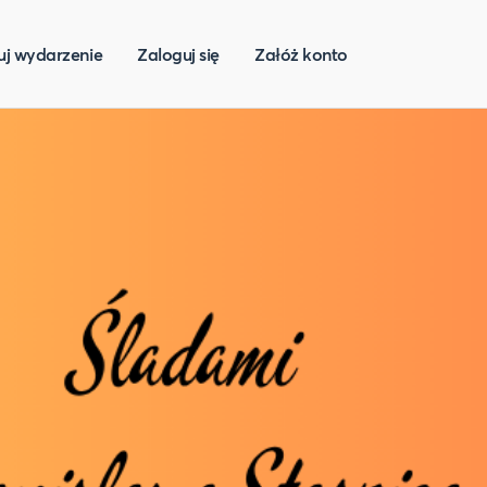
uj wydarzenie
Zaloguj się
Załóż konto