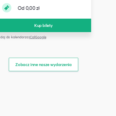
Od 0,00 zł
Kup bilety
daj do kalendarza:
iCal
Google
Zobacz inne nasze wydarzenia