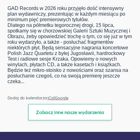
GAD Records w 2026 roku przyjęło dość intensywny
plan wydawniczy, prezentując w każdym miesiącu po
minimum pięć premierowych tytułów.
Dlatego na półmetku tegorocznej drogi, 15 lipca,
spotkamy się w chorzowskiej Galerii Sztuki Muzycznej i
Obrazu, żeby opowiedzieć trochę o tym, co się już w tym
roku wydarzyło, a także - posłuchać fragmentów
niektórych płyt. Będą sensacyjne nagrania koncertowe
Polish Jazz Quartetu z byłej Jugosławii, hardrockowy
Test i radiowe sesje Krzaka. Opowiemy o nowych
winylach, płytach CD, a także kasetach i książkach.
Będzie też mikro-stoisko z nowościami oraz szansa na
posłuchanie czegoś, co na swoją premierę jeszcze
czeka...
Dodaj do kalendarza:
iCal
Google
Zobacz inne nasze wydarzenia