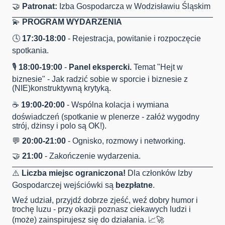
🤝
Patronat:
Izba Gospodarcza w Wodzisławiu Śląskim
💫
PROGRAM WYDARZENIA
🕓
17:30-18:00
- Rejestracja, powitanie i rozpoczęcie
spotkania.
🎙
18:00-19:00
-
Panel ekspercki.
Temat "Hejt w
biznesie" - Jak radzić sobie w sporcie i biznesie z
(NIE)konstruktywną krytyką.
☕
19:00-20:00
- Wspólna kolacja i wymiana
doświadczeń (spotkanie w plenerze - załóż wygodny
strój, dżinsy i polo są OK!).
💬
20:00-21:00
- Ognisko, rozmowy i networking.
🤝
21:00
- Zakończenie wydarzenia.
⚠️
Liczba miejsc ograniczona!
Dla członków Izby
Gospodarczej wejściówki są
bezpłatne
.
Weź udział, przyjdź dobrze zjeść, weź dobry humor i
trochę luzu - przy okazji poznasz ciekawych ludzi i
(może) zainspirujesz się do działania. 📈🚀