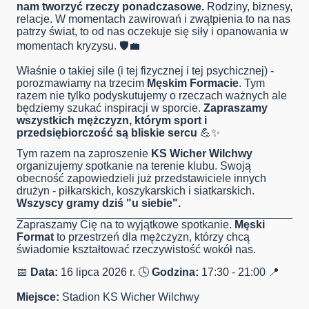
nam tworzyć rzeczy ponadczasowe.
Rodziny, biznesy,
relacje. W momentach zawirowań i zwątpienia to na nas
patrzy świat, to od nas oczekuje się siły i opanowania w
momentach kryzysu. 🛡️💼
Właśnie o takiej sile (i tej fizycznej i tej psychicznej) -
porozmawiamy na trzecim
Męskim Formacie
. Tym
razem nie tylko podyskutujemy o rzeczach ważnych ale
będziemy szukać inspiracji w sporcie.
Zapraszamy
wszystkich mężczyzn, którym sport i
przedsiębiorczość są bliskie sercu
💪✨
Tym razem na zaproszenie
KS Wicher Wilchwy
organizujemy spotkanie na terenie klubu. Swoją
obecność zapowiedzieli już przedstawiciele innych
drużyn - piłkarskich, koszykarskich i siatkarskich.
Wszyscy gramy dziś "u siebie".
Zapraszamy Cię na to wyjątkowe spotkanie.
Męski
Format
to przestrzeń dla mężczyzn, którzy chcą
świadomie kształtować rzeczywistość wokół nas.
📅
Data:
16 lipca 2026 r. 🕓
Godzina:
17:30 - 21:00 📍
Miejsce:
Stadion KS Wicher Wilchwy