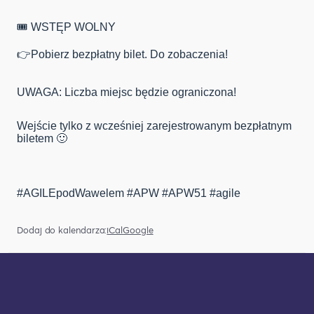
🎟️ WSTĘP WOLNY
👉Pobierz bezpłatny bilet. Do zobaczenia!
UWAGA: Liczba miejsc będzie ograniczona!
Wejście tylko z wcześniej zarejestrowanym bezpłatnym
biletem 🙂
#AGILEpodWawelem #APW #APW51 #agile
Dodaj do kalendarza:
iCal
Google