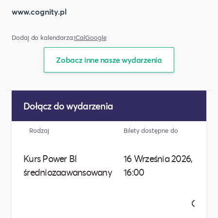
www.cognity.pl
Dodaj do kalendarza:
iCal
Google
Zobacz inne nasze wydarzenia
Dołącz do wydarzenia
Rodzaj
Bilety dostępne do
Cen
Kurs Power BI
16 Września 2026,
2 4
średniozaawansowany
16:00