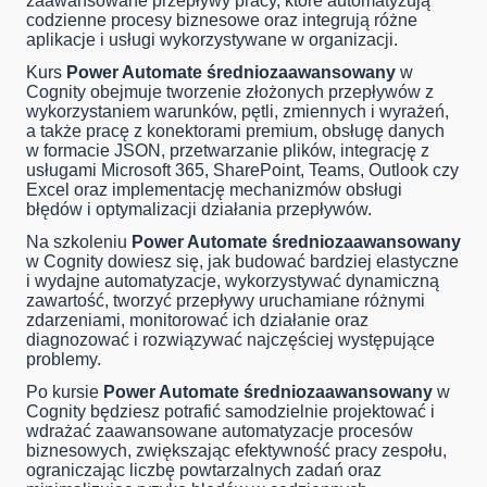
zaawansowane przepływy pracy, które automatyzują
codzienne procesy biznesowe oraz integrują różne
aplikacje i usługi wykorzystywane w organizacji.
Kurs
Power Automate średniozaawansowany
w
Cognity obejmuje tworzenie złożonych przepływów z
wykorzystaniem warunków, pętli, zmiennych i wyrażeń,
a także pracę z konektorami premium, obsługę danych
w formacie JSON, przetwarzanie plików, integrację z
usługami Microsoft 365, SharePoint, Teams, Outlook czy
Excel oraz implementację mechanizmów obsługi
błędów i optymalizacji działania przepływów.
Na szkoleniu
Power Automate średniozaawansowany
w Cognity dowiesz się, jak budować bardziej elastyczne
i wydajne automatyzacje, wykorzystywać dynamiczną
zawartość, tworzyć przepływy uruchamiane różnymi
zdarzeniami, monitorować ich działanie oraz
diagnozować i rozwiązywać najczęściej występujące
problemy.
Po kursie
Power Automate średniozaawansowany
w
Cognity będziesz potrafić samodzielnie projektować i
wdrażać zaawansowane automatyzacje procesów
biznesowych, zwiększając efektywność pracy zespołu,
ograniczając liczbę powtarzalnych zadań oraz