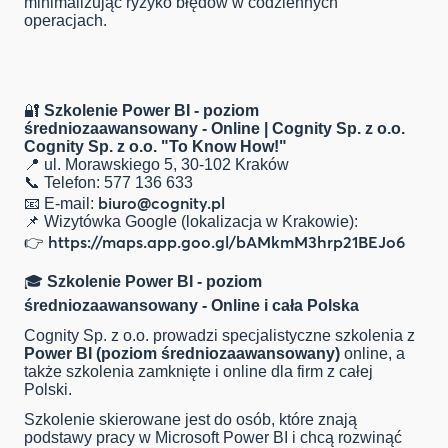
minimalizując ryzyko błędów w codziennych
operacjach.
🔐
Szkolenie Power BI - poziom
średniozaawansowany - Online | Cognity Sp. z o.o.
Cognity Sp. z o.o. "To Know How!"
📍 ul. Morawskiego 5, 30-102 Kraków
📞 Telefon: 577 136 633
biuro@cognity.pl
📧 E-mail:
📌 Wizytówka Google (lokalizacja w Krakowie):
https://maps.app.goo.gl/bAMkmM3hrp21BEJo6
👉
🎓
Szkolenie Power BI - poziom
średniozaawansowany - Online i cała Polska
Cognity Sp. z o.o.
prowadzi specjalistyczne szkolenia z
Power BI (poziom średniozaawansowany)
online, a
także szkolenia zamknięte i online dla firm z całej
Polski.
Szkolenie skierowane jest do osób, które znają
podstawy pracy w
Microsoft Power BI
i chcą rozwinąć