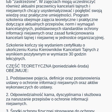
lub "zastrzeżone". W zajęciach mogą uczestniczyć
również aktualni pracownicy kancelarii tajnych i
niejawnych chcący usystematyzować i pogłębić swoją
wiedzę oraz praktyczne umiejętności. Program
szkolenia obejmuje zajęcia teoretyczne i praktyczne
dotyczące aktualnych przepisów, norm i wymagań
kancelaryjnych, podstawowych standardów ochrony
informacji niejawnych oraz zasad funkcjonowania
kancelarii tajnej i niejawnej w jednostce organizacyjnej.
Szkolenie kończy się wydaniem certyfikatu o
ukończeniu Kursu Kierowników Kancelarii Tajnych z
wynikiem pozytywnym w wymiarze 30 godzin
lekcyjnych.
CZĘŚĆ TEORETYCZNA (poniedziałek-środa)
OBEJMUJE:
1. Podstawowe pojęcia, definicje oraz postanowienia
ustawy o ochronie informacji niejawnych oraz aktów
wykonawczych do ustawy.
2. Odpowiedzialność karna, dyscyplinarna i służbowa
za naruszanie przepisów o ochronie informacji
niejawnych.
3. Środki ochrony fizycznej stosowane do ochrony