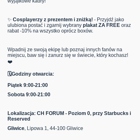
wyjątkowe kadry!
✨
Cosplayerzy z prezentem i zniżką!
- Przyjdź jako
ulubiona postać i zgarnij wybrany
plakat ZA FREE
oraz
rabat -10% na wszystko oprócz boxów.
Wpadnij ze swoją ekipę lub poznaj innych fanów na
miejscu, baw się i zanurz się w świecie, który kochasz!
❤️
🗓️Godziny otwarcia:
Piątek
9:00-21:00
Sobota
9:00-21:00
Lokalizacja:
CH FORUM - Poziom 0, przy Starbucks i
Reserved
Gliwice
, Lipowa 1, 44-100 Gliwice