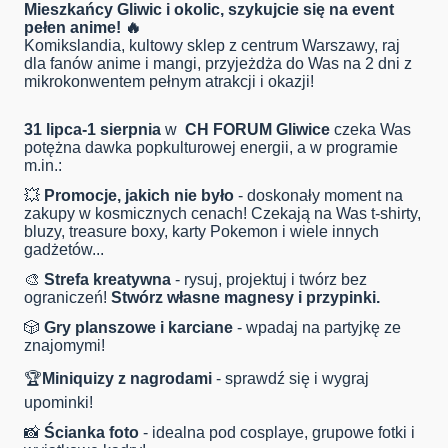
Mieszkańcy Gliwic i okolic, szykujcie się na event
pełen anime! 🔥
Komikslandia, kultowy sklep z centrum Warszawy, raj
dla fanów anime i mangi, przyjeżdża do Was na 2 dni z
mikrokonwentem pełnym atrakcji i okazji!
31 lipca-1 sierpnia
w
CH FORUM Gliwice
czeka Was
potężna dawka popkulturowej energii, a w programie
m.in.:
💥
Promocje, jakich nie było
- doskonały moment na
zakupy w kosmicznych cenach! Czekają na Was t-shirty,
bluzy, treasure boxy, karty Pokemon i wiele innych
gadżetów...
🎨
Strefa kreatywna
- rysuj, projektuj i twórz bez
ograniczeń!
Stwórz własne magnesy i przypinki.
🎲
Gry planszowe i karciane
- wpadaj na partyjkę ze
znajomymi!
🏆
Miniquizy z nagrodami
- sprawdź się i wygraj
upominki!
📸
Ścianka foto
- idealna pod cosplaye, grupowe fotki i