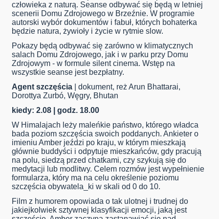
człowieka z naturą. Seanse odbywać się będą w letniej
scenerii Domu Zdrojowego w Brzeźnie. W programie
autorski wybór dokumentów i fabuł, których bohaterka
będzie natura, żywioły i życie w rytmie slow.
Pokazy będą odbywać się zarówno w klimatycznych
salach Domu Zdrojowego, jak i w parku przy Domu
Zdrojowym - w formule silent cinema. Wstęp na
wszystkie seanse jest bezpłatny.
Agent szczęścia
| dokument, reż Arun Bhattarai,
Dorottya Zurbó, Węgry, Bhutan
kiedy: 2.08 | godz. 18.00
W Himalajach leży maleńkie państwo, którego władca
bada poziom szczęścia swoich poddanych. Ankieter o
imieniu Amber jeździ po kraju, w którym mieszkają
głównie buddyści i odpytuje mieszkańców, gdy pracują
na polu, siedzą przed chatkami, czy szykują się do
medytacji lub modlitwy. Celem rozmów jest wypełnienie
formularza, który ma na celu określenie poziomu
szczęścia obywatela_ki w skali od 0 do 10.
Film z humorem opowiada o tak ulotnej i trudnej do
jakiejkolwiek sztywnej klasyfikacji emocji, jaką jest
szczęście. Amber zaczyna zastanawiać się nad